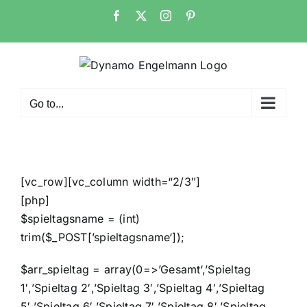
Skip
Facebook
X
Instagram
Pinterest
to
content
Go to...
[vc_row][vc_column width=“2/3″]
[php]
$spieltagsname = (int)
trim($_POST[’spieltagsname‘]);
$arr_spieltag = array(0=>’Gesamt‘,’Spieltag
1′,’Spieltag 2′,’Spieltag 3′,’Spieltag 4′,’Spieltag
5′,’Spieltag 6′,’Spieltag 7′,’Spieltag 8′,’Spieltag